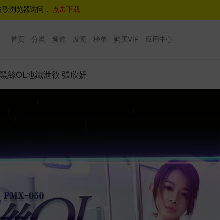
谷歌浏览器访问，
点击下载
首页
分类
频道
发现
榜单
购买VIP
应用中心
50 黑絲OL地鐵泄欲 張欣妍