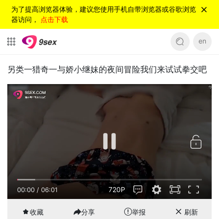
为了提高浏览器体验，建议您使用手机自带浏览器或谷歌浏览
器访问，
点击下载
en
另类一猎奇一与娇小继妹的夜间冒险我们来试试拳交吧
720P
00:00
/
06:01
收藏
分享
举报
刷新