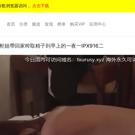
谷歌浏览器访问，
点击下载
首页
分类
频道
发现
榜单
购买VIP
应用中心
姐帶回家榨取精子到早上的一夜一IPX916二