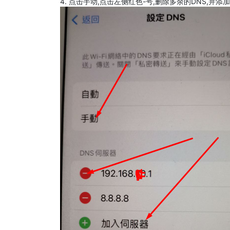
4. 点击手动,点击左侧红色-号,删除多余的DNS,并添加8