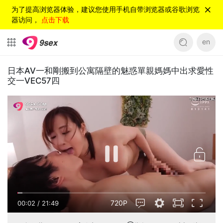
为了提高浏览器体验，建议您使用手机自带浏览器或谷歌浏览
器访问，
点击下载
en
日本AV一和剛搬到公寓隔壁的魅惑單親媽媽中出求愛性
交一VEC57四
720P
00:03
/
21:49