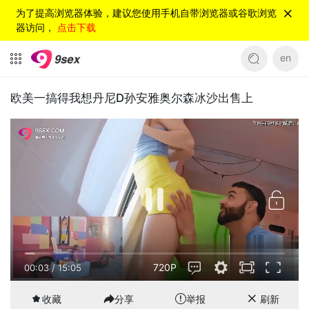
为了提高浏览器体验，建议您使用手机自带浏览器或谷歌浏览
器访问，
点击下载
en
欧美一搞得我想丹尼D孙安雅奥尔森冰沙出售上
720P
00:04
/
15:05
收藏
分享
举报
刷新